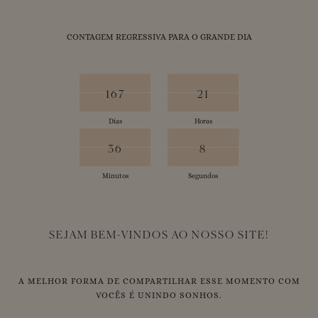
CONTAGEM REGRESSIVA PARA O GRANDE DIA
168
167
22
21
167
21
Dias
Horas
36
37
8
7
36
7
Minutos
Segundos
SEJAM BEM-VINDOS AO NOSSO SITE!
A MELHOR FORMA DE COMPARTILHAR ESSE MOMENTO COM
VOCÊS É UNINDO SONHOS.