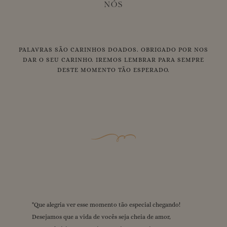
NÓS
PALAVRAS SÃO CARINHOS DOADOS. OBRIGADO POR NOS
DAR O SEU CARINHO. IREMOS LEMBRAR PARA SEMPRE
DESTE MOMENTO TÃO ESPERADO.
"
"
"
"
"
Amamos tanto vocês!! 🩷🩷🩷 Que essa fase seja repleta de
Que alegria ver esse momento tão especial chegando!
Deus abençoe demais essa união! Amamos vocês demais,
Desejamos mta felicidade, que Deus proteja , amamos
Que Deus te abençoe grandiosamente nessa nova fase da
Desejamos que a vida de vocês seja cheia de amor,
estaremos sempre aqui apoiando vocês! Ansiosos pelo
mtoooo vcssss
momentos especiais. Estamos muito felizes por vocês e
sua vida beijos com carinho da nossa família, te amamos!
"