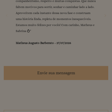
companheirismo, respeito e muitas conquistas. Que nunca
grande dia ❤️💍 Com carinho, Gabi & Raul
mal podemos esperar para viver esse dia juntos. Sempre
❤️
"
"
faltem motivos para sorrir, sonhar e caminhar lado a lado.
Gilmara Carmo
juntos! Vi e Ma.
-
"
25/07/2026
Aproveitem cada instante dessa nova fase e construam
Gabrielle Brito Rousseau
Neureci Alves de Araújo
-
-
24/07/2026
25/07/2026
uma história linda, repleta de momentos inesquecíveis.
Vitória Mão Cheia
-
24/07/2026
Estamos muito felizes por vocês! Com carinho, Matheus e
Sabrina 💍
"
Matheus Augusto Barberato
-
27/07/2026
Envie sua mensagem