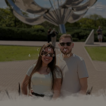
C
&
V
MENU
C
V
CAMILA
&
VINICIUS