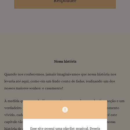
Responder
Nossa história
Quando nos conhecemos, jamais imaginávamos que nossa história nos
levaria até aqui, como em um lindo conto de fadas, realizando um dos
nossos maiores sonhos: o casamento!
À medida que o grande dia se aproxima, o coração se enche de emoção e um
verdadeiro filme passa pela nossa mente, trazendo à tona cada momento
vivido, cada desafio superado e cada lembrança que nos trouxe até este
capítulo tão especial. E como é bom revisitar cada pedacinho da nossa
Esse site possui uma playlist musical. Deseja
história de amor.