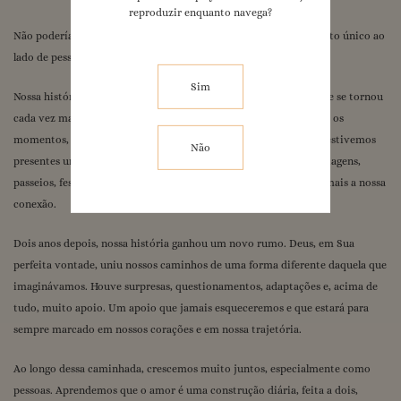
reproduzir enquanto navega?
Panda sem Moderação
Não poderíamos estar mais felizes por compartilhar esse momento único ao
Eu te seguro
lado de pessoas tão importantes para nós.
1
/
1
Sim
Nossa história começou há seis anos, através de uma amizade que se tornou
cada vez mais forte e verdadeira. Fomos companheiros em todos os
momentos, nos dias felizes e também nos mais difíceis. Sempre estivemos
Não
presentes um para o outro, compartilhando conselhos, sonhos, viagens,
passeios, festas e inúmeras experiências que fortaleceram ainda mais a nossa
conexão.
Dois anos depois, nossa história ganhou um novo rumo. Deus, em Sua
perfeita vontade, uniu nossos caminhos de uma forma diferente daquela que
imaginávamos. Houve surpresas, questionamentos, adaptações e, acima de
tudo, muito apoio. Um apoio que jamais esqueceremos e que estará para
sempre marcado em nossos corações e em nossa trajetória.
Ao longo dessa caminhada, crescemos muito juntos, especialmente como
pessoas. Aprendemos que o amor é uma construção diária, feita a dois,