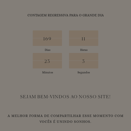
CONTAGEM REGRESSIVA PARA O GRANDE DIA
169
170
12
11
169
11
Dias
Horas
24
23
3
2
23
2
Minutos
Segundos
SEJAM BEM-VINDOS AO NOSSO SITE!
A MELHOR FORMA DE COMPARTILHAR ESSE MOMENTO COM
VOCÊS É UNINDO SONHOS.