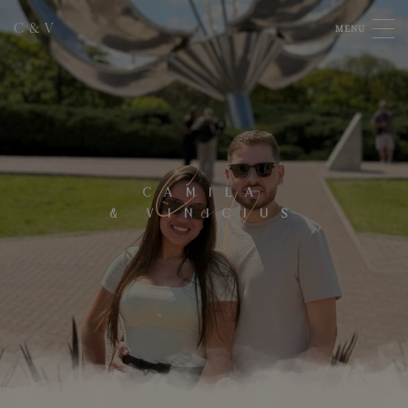
C
&
V
MENU
C
V
CAMILA
&
VINICIUS