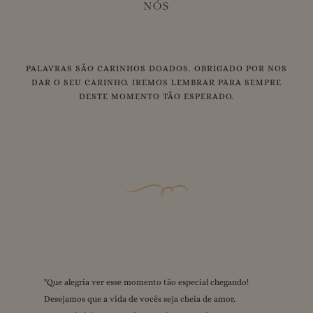
NÓS
PALAVRAS SÃO CARINHOS DOADOS. OBRIGADO POR NOS
DAR O SEU CARINHO. IREMOS LEMBRAR PARA SEMPRE
DESTE MOMENTO TÃO ESPERADO.
"
"
"
"
"
Amamos tanto vocês!! 🩷🩷🩷 Que essa fase seja repleta de
Que alegria ver esse momento tão especial chegando!
Deus abençoe demais essa união! Amamos vocês demais,
Desejamos mta felicidade, que Deus proteja , amamos
Que Deus te abençoe grandiosamente nessa nova fase da
Desejamos que a vida de vocês seja cheia de amor,
estaremos sempre aqui apoiando vocês! Ansiosos pelo
mtoooo vcssss
momentos especiais. Estamos muito felizes por vocês e
sua vida beijos com carinho da nossa família, te amamos!
"