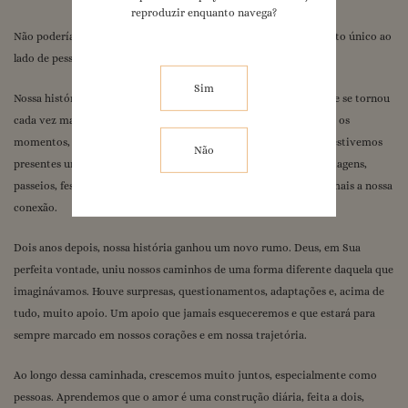
reproduzir enquanto navega?
Panda sem Moderação
Não poderíamos estar mais felizes por compartilhar esse momento único ao
Eu te seguro
lado de pessoas tão importantes para nós.
1
/
1
Sim
Nossa história começou há seis anos, através de uma amizade que se tornou
cada vez mais forte e verdadeira. Fomos companheiros em todos os
momentos, nos dias felizes e também nos mais difíceis. Sempre estivemos
Não
presentes um para o outro, compartilhando conselhos, sonhos, viagens,
passeios, festas e inúmeras experiências que fortaleceram ainda mais a nossa
conexão.
Dois anos depois, nossa história ganhou um novo rumo. Deus, em Sua
perfeita vontade, uniu nossos caminhos de uma forma diferente daquela que
imaginávamos. Houve surpresas, questionamentos, adaptações e, acima de
tudo, muito apoio. Um apoio que jamais esqueceremos e que estará para
sempre marcado em nossos corações e em nossa trajetória.
Ao longo dessa caminhada, crescemos muito juntos, especialmente como
pessoas. Aprendemos que o amor é uma construção diária, feita a dois,