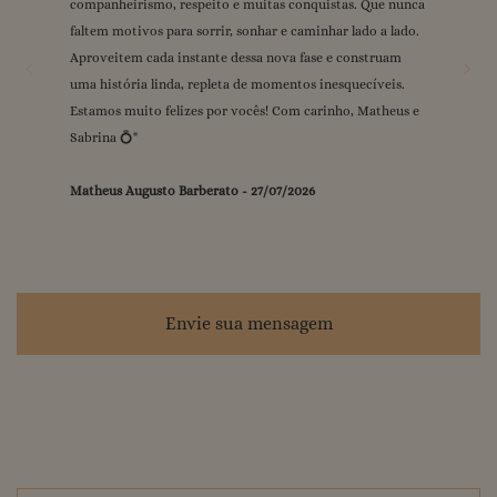
companheirismo, respeito e muitas conquistas. Que nunca
grande dia ❤️💍 Com carinho, Gabi & Raul
mal podemos esperar para viver esse dia juntos. Sempre
❤️
"
"
faltem motivos para sorrir, sonhar e caminhar lado a lado.
Gilmara Carmo
juntos! Vi e Ma.
-
"
25/07/2026
Aproveitem cada instante dessa nova fase e construam
Gabrielle Brito Rousseau
Neureci Alves de Araújo
-
-
24/07/2026
25/07/2026
uma história linda, repleta de momentos inesquecíveis.
Vitória Mão Cheia
-
24/07/2026
Estamos muito felizes por vocês! Com carinho, Matheus e
Sabrina 💍
"
Matheus Augusto Barberato
-
27/07/2026
Envie sua mensagem