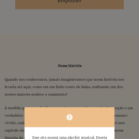
Responder
Nossa história
Quando nos conhecemos, jamais imaginávamos que nossa história nos
levaria até aqui, como em um lindo conto de fadas, realizando um dos
nossos maiores sonhos: o casamento!
À medida que o grande dia se aproxima, o coração se enche de emoção e um
verdadeiro filme passa pela nossa mente, trazendo à tona cada momento
vivido, cada desafio superado e cada lembrança que nos trouxe até este
capítulo tão especial. E como é bom revisitar cada pedacinho da nossa
Esse site possui uma playlist musical. Deseja
história de amor.