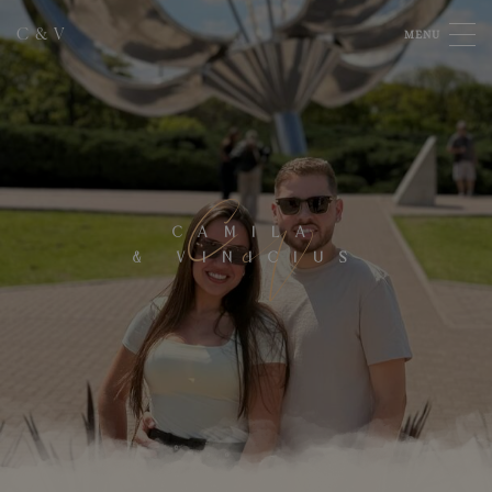
C
&
V
MENU
C
V
CAMILA
&
VINICIUS