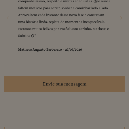
companheirismo, respeito e muitas conquistas. Que nunca
grande dia ❤️💍 Com carinho, Gabi & Raul
mal podemos esperar para viver esse dia juntos. Sempre
❤️
"
"
faltem motivos para sorrir, sonhar e caminhar lado a lado.
Gilmara Carmo
juntos! Vi e Ma.
-
"
25/07/2026
Aproveitem cada instante dessa nova fase e construam
Gabrielle Brito Rousseau
Neureci Alves de Araújo
-
-
24/07/2026
25/07/2026
uma história linda, repleta de momentos inesquecíveis.
Vitória Mão Cheia
-
24/07/2026
Estamos muito felizes por vocês! Com carinho, Matheus e
Sabrina 💍
"
Matheus Augusto Barberato
-
27/07/2026
Envie sua mensagem