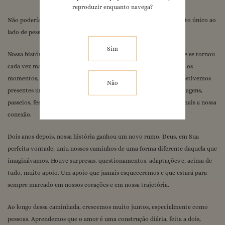
reproduzir enquanto navega?
Panda sem Moderação
Não poderíamos estar mais felizes por compartilhar esse momento único ao
Eu te seguro
lado de pessoas tão importantes para nós.
1
/
1
Sim
Nossa história começou há seis anos, através de uma amizade que se tornou
cada vez mais forte e verdadeira. Fomos companheiros em todos os
momentos, nos dias felizes e também nos mais difíceis. Sempre estivemos
Não
presentes um para o outro, compartilhando conselhos, sonhos, viagens,
passeios, festas e inúmeras experiências que fortaleceram ainda mais a nossa
conexão.
Dois anos depois, nossa história ganhou um novo rumo. Deus, em Sua
perfeita vontade, uniu nossos caminhos de uma forma diferente daquela que
imaginávamos. Houve surpresas, questionamentos, adaptações e, acima de
tudo, muito apoio. Um apoio que jamais esqueceremos e que estará para
sempre marcado em nossos corações e em nossa trajetória.
Ao longo dessa caminhada, crescemos muito juntos, especialmente como
pessoas. Aprendemos que o amor é uma construção diária, feita a dois,