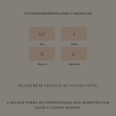
CONTAGEM REGRESSIVA PARA O GRANDE DIA
168
167
5
4
167
4
Dias
Horas
32
31
16
17
31
16
Minutos
Segundos
SEJAM BEM-VINDOS AO NOSSO SITE!
A MELHOR FORMA DE COMPARTILHAR ESSE MOMENTO COM
VOCÊS É UNINDO SONHOS.