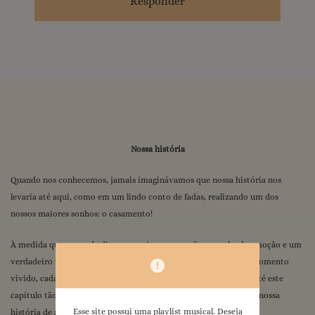
Responder
Nossa história
Quando nos conhecemos, jamais imaginávamos que nossa história nos
levaria até aqui, como em um lindo conto de fadas, realizando um dos
nossos maiores sonhos: o casamento!
À medida que o grande dia se aproxima, o coração se enche de emoção e um
verdadeiro filme passa pela nossa mente, trazendo à tona cada momento
vivido, cada desafio superado e cada lembrança que nos trouxe até este
capítulo tão especial. E como é bom revisitar cada pedacinho da nossa
Esse site possui uma playlist musical. Deseja
história de amor.