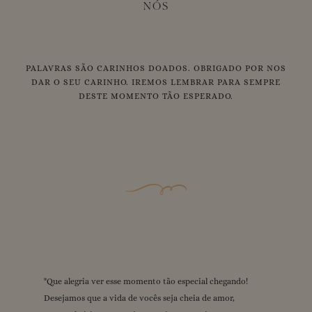
NÓS
PALAVRAS SÃO CARINHOS DOADOS. OBRIGADO POR NOS
DAR O SEU CARINHO. IREMOS LEMBRAR PARA SEMPRE
DESTE MOMENTO TÃO ESPERADO.
"
"
"
"
"
Amamos tanto vocês!! 🩷🩷🩷 Que essa fase seja repleta de
Que alegria ver esse momento tão especial chegando!
Deus abençoe demais essa união! Amamos vocês demais,
Desejamos mta felicidade, que Deus proteja , amamos
Que Deus te abençoe grandiosamente nessa nova fase da
Desejamos que a vida de vocês seja cheia de amor,
estaremos sempre aqui apoiando vocês! Ansiosos pelo
mtoooo vcssss
momentos especiais. Estamos muito felizes por vocês e
sua vida beijos com carinho da nossa família, te amamos!
"