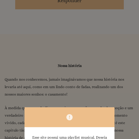
Responder
Nossa história
Quando nos conhecemos, jamais imaginávamos que nossa história nos
levaria até aqui, como em um lindo conto de fadas, realizando um dos
nossos maiores sonhos: o casamento!
À medida que o grande dia se aproxima, o coração se enche de emoção e um
verdadeiro filme passa pela nossa mente, trazendo à tona cada momento
vivido, cada desafio superado e cada lembrança que nos trouxe até este
capítulo tão especial. E como é bom revisitar cada pedacinho da nossa
Esse site possui uma playlist musical. Deseja
história de amor.