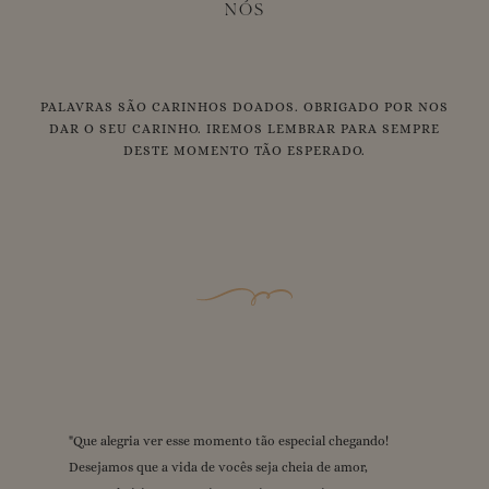
NÓS
PALAVRAS SÃO CARINHOS DOADOS. OBRIGADO POR NOS
DAR O SEU CARINHO. IREMOS LEMBRAR PARA SEMPRE
DESTE MOMENTO TÃO ESPERADO.
"
"
"
"
"
Amamos tanto vocês!! 🩷🩷🩷 Que essa fase seja repleta de
Que alegria ver esse momento tão especial chegando!
Deus abençoe demais essa união! Amamos vocês demais,
Desejamos mta felicidade, que Deus proteja , amamos
Que Deus te abençoe grandiosamente nessa nova fase da
Desejamos que a vida de vocês seja cheia de amor,
estaremos sempre aqui apoiando vocês! Ansiosos pelo
mtoooo vcssss
momentos especiais. Estamos muito felizes por vocês e
sua vida beijos com carinho da nossa família, te amamos!
"