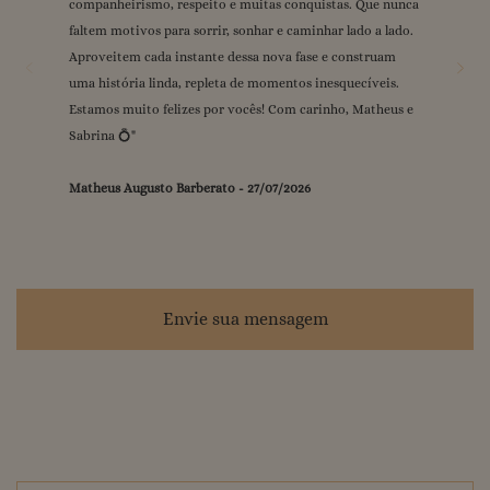
companheirismo, respeito e muitas conquistas. Que nunca
grande dia ❤️💍 Com carinho, Gabi & Raul
mal podemos esperar para viver esse dia juntos. Sempre
❤️
"
"
faltem motivos para sorrir, sonhar e caminhar lado a lado.
Gilmara Carmo
juntos! Vi e Ma.
-
"
25/07/2026
Aproveitem cada instante dessa nova fase e construam
Gabrielle Brito Rousseau
Neureci Alves de Araújo
-
-
24/07/2026
25/07/2026
uma história linda, repleta de momentos inesquecíveis.
Vitória Mão Cheia
-
24/07/2026
Estamos muito felizes por vocês! Com carinho, Matheus e
Sabrina 💍
"
Matheus Augusto Barberato
-
27/07/2026
Envie sua mensagem