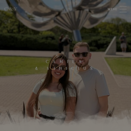
C
&
V
MENU
C
V
CAMILA
&
VINICIUS