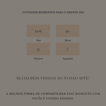
CONTAGEM REGRESSIVA PARA O GRANDE DIA
169
170
16
17
169
16
Dias
Horas
12
11
7
11
6
7
Minutos
Segundos
SEJAM BEM-VINDOS AO NOSSO SITE!
A MELHOR FORMA DE COMPARTILHAR ESSE MOMENTO COM
VOCÊS É UNINDO SONHOS.