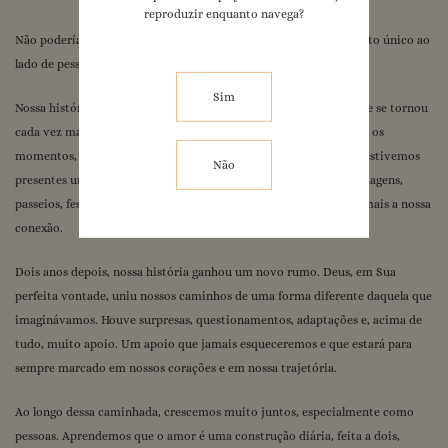
reproduzir enquanto navega?
Panda sem Moderação
Não poderíamos estar mais felizes por compartilhar esse momento único ao
Eu te seguro
lado de pessoas tão importantes para nós.
1
/
1
Sim
Nossa história começou há seis anos, através de uma amizade que se tornou
cada vez mais forte e verdadeira. Fomos companheiros em todos os
momentos, nos dias felizes e também nos mais difíceis. Sempre estivemos
Não
presentes um para o outro, compartilhando conselhos, sonhos, viagens,
passeios, festas e inúmeras experiências que fortaleceram ainda mais a nossa
conexão.
Dois anos depois, nossa história ganhou um novo rumo. Deus, em Sua
perfeita vontade, uniu nossos caminhos de uma forma diferente daquela que
imaginávamos. Houve surpresas, questionamentos, adaptações e, acima de
tudo, muito apoio. Um apoio que jamais esqueceremos e que estará para
sempre marcado em nossos corações e em nossa trajetória.
Ao longo dessa caminhada, crescemos muito juntos, especialmente como
pessoas. Aprendemos que o amor é uma construção diária, feita a dois,