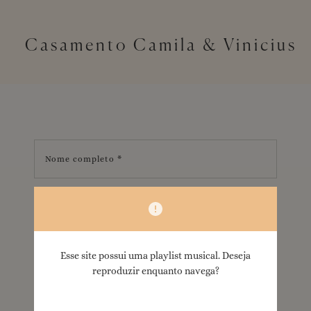
Casamento Camila & Vinicius
Nome completo *
A qual grupo você pertence? *
Você irá ao evento?
Sim
Não
Esse site possui uma playlist musical. Deseja
reproduzir enquanto navega?
Telefone *