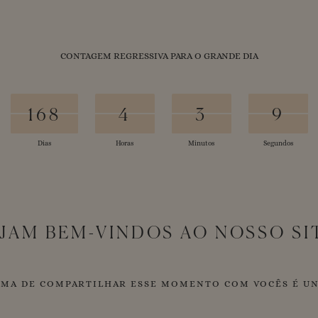
CONTAGEM REGRESSIVA PARA O GRANDE DIA
168
169
168
4
5
4
3
4
3
8
7
7
Dias
Horas
Minutos
Segundos
JAM BEM-VINDOS AO NOSSO SI
MA DE COMPARTILHAR ESSE MOMENTO COM VOCÊS É U