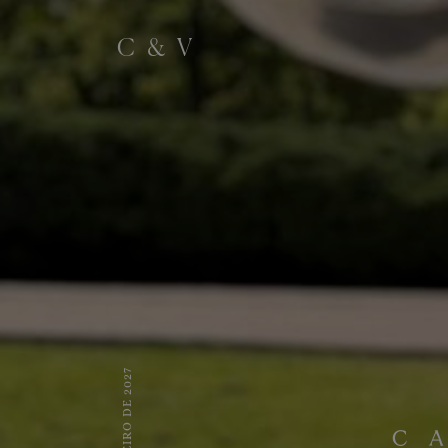
C
&
V
23 DE JANEIRO DE 2027
C