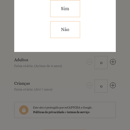
Sim
E-mail *
Não
Quantos acompanhantes?
Adultos
0
Faixa etária: (Acima de 8 anos)
Crianças
0
Faixa etária: (Até 7 anos)
Este site é protegido por reCAPTCHA e Google.
Políticas de privacidade
e
termos de serviço