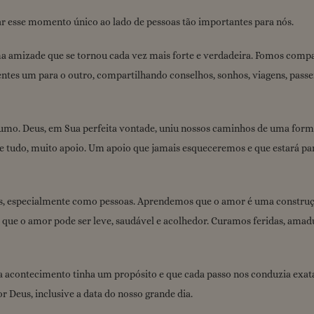
r esse momento único ao lado de pessoas tão importantes para nós.
ma amizade que se tornou cada vez mais forte e verdadeira. Fomos compa
tes um para o outro, compartilhando conselhos, sonhos, viagens, passei
rumo. Deus, em Sua perfeita vontade, uniu nossos caminhos de uma for
de tudo, muito apoio. Um apoio que jamais esqueceremos e que estará 
, especialmente como pessoas. Aprendemos que o amor é uma construção d
que o amor pode ser leve, saudável e acolhedor. Curamos feridas, ama
da acontecimento tinha um propósito e que cada passo nos conduzia exa
or Deus, inclusive a data do nosso grande dia.