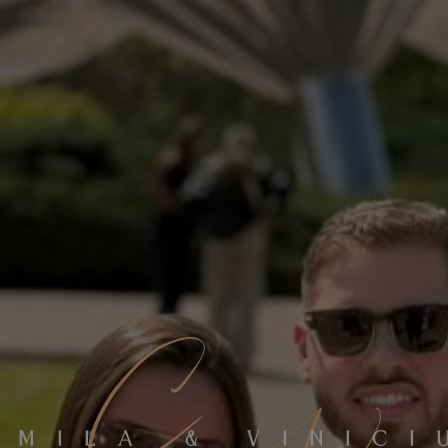
C
AMILA
&
VINICI